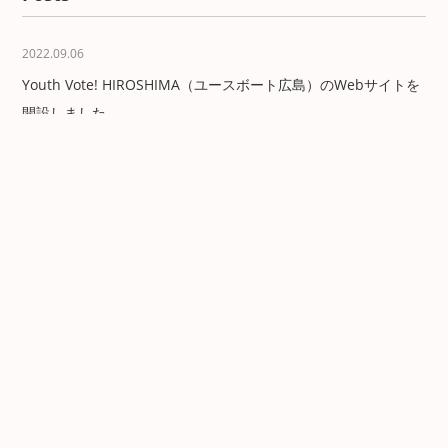
2022.09.06
Youth Vote! HIROSHIMA（ユースボート広島）のWebサイトを
開設しました。
2021.09.03
広島の若者向けメディア”Youth Vote! HIROSHIMA”リリース
【ユースボート広島】
About
Work
Posts
Contact
Sitemap
Privacy policy
Youth Vote! HIROSHIMA